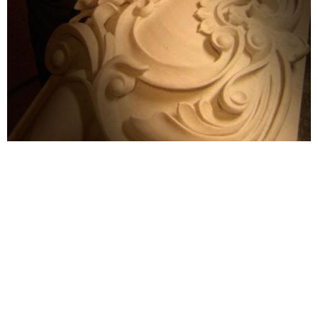
Резьба по дагестанскому камню
Природный камень
Плитки для облицовки домов
Облицовка забора камнем
Карнизы из дагестанского камня
Внутренняя облицовка дома дагестанским камнем
Внешняя облицовка дома дагестанским камнем
Балясины из дагестанского камня