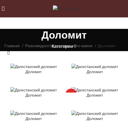
Доломит
Главная
Разновидность дагестанского камня
Доломит
Категории
Доломит
Доломит
Доломит
Доломит
HOT
Доломит
Доломит