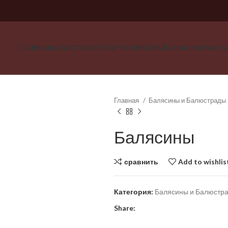
ГЛАВНАЯ
КАТАЛОГ
УСЛУГИ
ПОРТФОЛИО
ПРАЙС
О НАС
КОНТАКТЫ
Главная
Балясины и Балюстрады
Балясины
сравнить
Add to wishlis
Категория:
Балясины и Балюстр
Share: