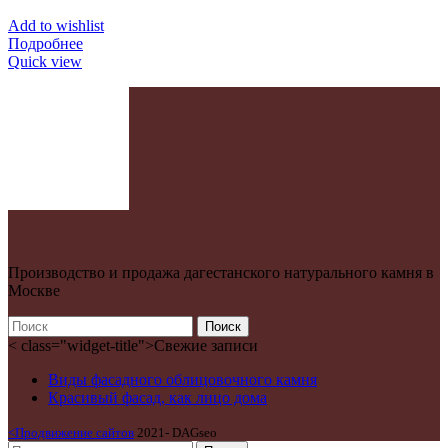
Add to wishlist
Подробнее
Quick view
Производство и продажа дагестанского натурального камня в
Москве
Поиск
< class="widget-title">Свежие записи
Виды фасадного облицовочного камня
Красивый фасад, как лицо дома
<Продвижение сайтов
2021- DAGseo