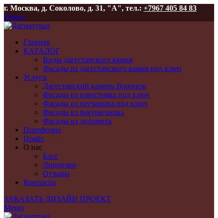
г. Москва, д. Соколово, д. 31, "А", тел.:
+7967 405 84 83
Поиск
Главная
КАТАЛОГ
Виды дагестанского камня
Фасады из дагестанского камня под ключ
Услуги
Дагестанский камень Воронеж
Фасады из известняка под ключ
Фасады из песчаника под ключ
Фасады из ракушечника
Фасады из доломита
Портфолио
Прайс
О нас
Блог
Лицензии
Отзывы
Контакты
ЗАКАЗАТЬ ДИЗАЙН ПРОЕКТ
Меню