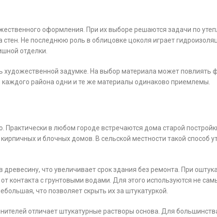
жественного оформления. При их выборе решаются задачи по утеп
 стен. Не последнюю роль в облицовке цоколя играет гидроизоляц
ишной отделки.
ь художественной задумке. На выбор материала может повлиять ф
я каждого района одни и те же материалы одинаково приемлемы.
. Практически в любом городе встречаются дома старой постройки
е кирпичных и блочных домов. В сельской местности такой способ у
 древесину, что увеличивает срок здания без ремонта. При ошту
 от контакта с грунтовыми водами. Для этого используются не са
большая, что позволяет скрыть их за штукатуркой.
лнителей отличает штукатурные растворы основа. Для большинст