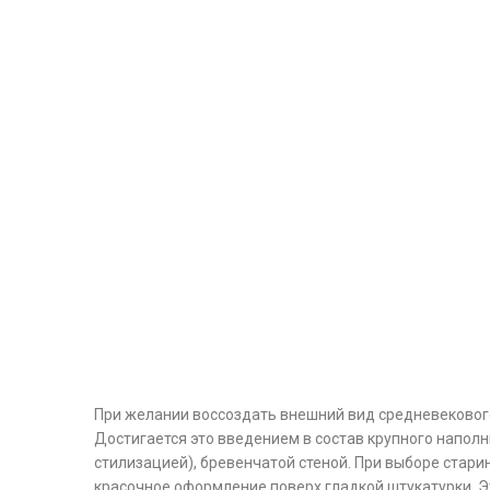
При желании воссоздать внешний вид средневекового 
Достигается это введением в состав крупного наполни
стилизацией), бревенчатой стеной. При выборе стар
красочное оформление поверх гладкой штукатурки. Э