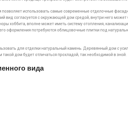
 позволяет использовать самые современные отделочные фасад
ний вид согласуется с окружающей дом средой, внутри него может
оры хоббита, вполне может иметь систему отопления, канализац
его оформления потребуются облицовочные плитки под натураль
ьзовать для отделки натуральный камень. Деревянный дом с уси
м такой дом будет отличаться прохладой, так необходимой в зной.
енного вида