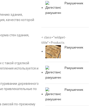
Ракушечник
лению здания,
ия, качество которой
орма стен здания,
< class="widget-
title">Products
Ракушечник
 с такой отделкой
Ракушечник
тепления используется и
катуривании деревянного
мые привлекательные по
Ракушечник
ва смесей по-прежнему