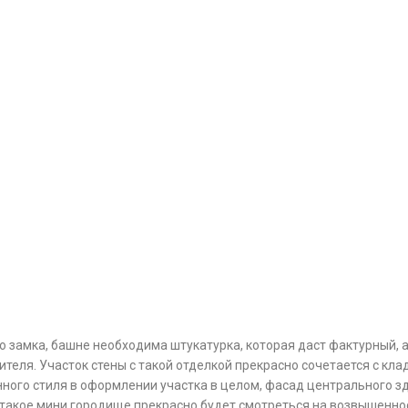
замка, башне необходима штукатурка, которая даст фактурный, а 
теля. Участок стены с такой отделкой прекрасно сочетается с кла
инного стиля в оформлении участка в целом, фасад центрального 
такое мини городище прекрасно будет смотреться на возвышенно