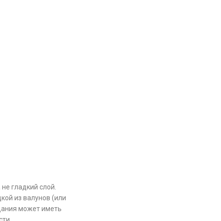
не гладкий слой.
дкой из валунов (или
здания может иметь
сти.